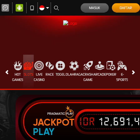
MASUK
DAFTAR
HOT
SLOTS
LIVE
RACE
TOGEL
OLAHRAGA
CRASH
ARCADE
POKER
E-
SABUN
GAMES
CASINO
GAME
SPORTS
AYAM
IDR
12,691,
JACKPOT
PLAY