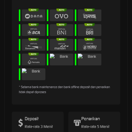
* Selama bank maintenance dan bank offline deposit dan penarikan
tidak dapat diproses
Deposit
Penarikan
Rata-rata 3 Menit
Rata-rata 5 Menit