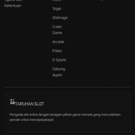
Ketentuan
Togel
Olahraga
Crash
Game
Arcade
Poker
E-Sports
Sabung
Ayam
TARUHAN SLOT
Penyedia slot online dengan beragam pilihan game menarik yang memudahkan
pemain untuk mencapai jackpot