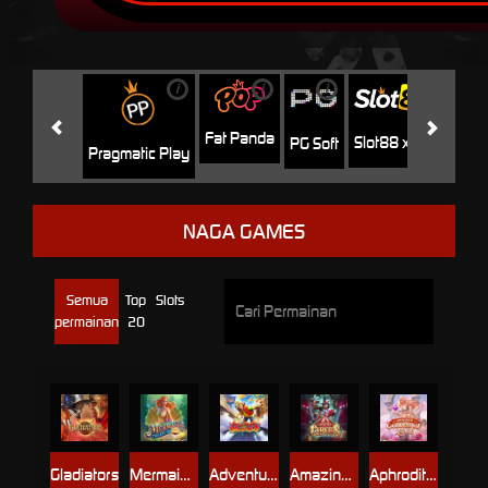
i
i
i
i
i
Facha
Fat Panda
Slot88 x PP
PG Soft
Pragmatic Play
NAGA GAMES
Semua
Top
Slots
permainan
20
Gladiators
Mermaid's Treasure
Adventures Of Caramelo
Amazing Circus
Aphrodite - Goddess of Love