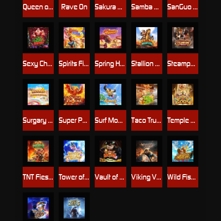
Queen of Aztec
Rave On
Sakura Neko
Samba Fiesta
SanGuo - The Brotherhood
Sexy Christmas Sirens
Spirits Fiesta
Spring Harvest
Stallion Princess
Steampunk Reloaded
Surgary bonanza
Super Phoenix
Surf Monkey
Taco Truck Delight
Temple of Gods
TNT Fiesta
Tower of Riches
Vault of Riches
Viking Valor
Wild Fish Hunter