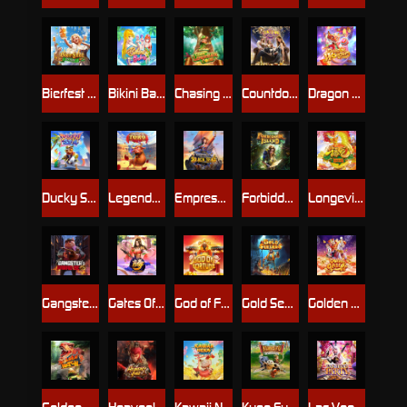
Bierfest Delight
Bikini Babes
Chasing Leprechaun Coins
Countdown to Fortune
Dragon Wonder
Ducky Spin
Legendary El Toro
Empress of the Black Seas
Forbidden Island
Longevity dragon(Fulong)
Gangster's Paradise
Gates Of Kunlun
God of Fortune
Gold Seekers
Golden Gallop