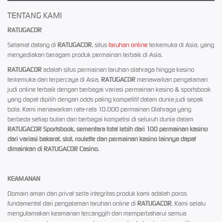
TENTANG KAMI
RATUGACOR
Selamat datang di
RATUGACOR
, situs
taruhan online
terkemuka di Asia, yang
menyediakan beragam produk permainan terbaik di Asia.
RATUGACOR
adalah situs permainan taruhan olahraga hingga kasino
terkemuka dan terpercaya di Asia,
RATUGACOR
menawarkan pengalaman
judi online terbaik dengan berbagai variasi permainan kasino & sportsbook
yang dapat dipilih dengan odds paling kompetitif dalam dunia judi sepak
bola. Kami menawarkan rata-rata 10.000 permainan Olahraga yang
berbeda setiap bulan dan berbagai kompetisi di seluruh dunia dalam
RATUGACOR Sportsbook, sementara total lebih dari 100 permainan kasino
dari variasi bakarat, slot, roulette dan permainan kasino lainnya dapat
dimainkan di
RATUGACOR
Casino.
KEAMANAN
Domain aman dan privat serta integritas produk kami adalah poros
fundamental dari pengalaman taruhan online di
RATUGACOR
. Kami selalu
mengutamakan keamanan tercanggih dan memperbaharui semua