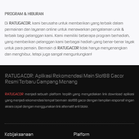
PROGRAM & HIBURAN
Di
RATUGACOR
, kami berusaha untuk memberikan yang terbaik dalam
permainan dan layanan online untuk menawarkan pengalaman unik &
terbaik bagi pelanggan kami. Kami memiliki beberapa program berhadiah,
yang memberikan pelanggan kami berbagai hadiah yang benar-benar layak
untuk para pemain. Bermain di
RATUGACOR
tidak hanya menyenangkan
dan menghibur, tetapi juga sangat menguntungkan!
RATUGACOR: Aplikasi Rekomendasi Main Slot88 Gacor
Resmi Terbaru Gampang Menang
RATUGACOR
menjadi sebuah platform terpilih yang menyediakan link download aplikasi
yang menjadi rekomendasi tempat bermain slot88 gacor dengan tampilan responsif ringan
akses cepat dengan menggunakan link alternatif anti blokir.
Kebijaksanaan
Platform