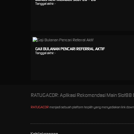
Tanggal akhir:
-
GAJI BULANAN PENCARI REFERRAL AKTIF
Tanggal akhir:
-
RATUGACOR: Aplikasi Rekomendasi Main Slot88
RATUGACOR
menjadi sebuah platform terpilih yang menyediakan link downl
Kebijaksanaan