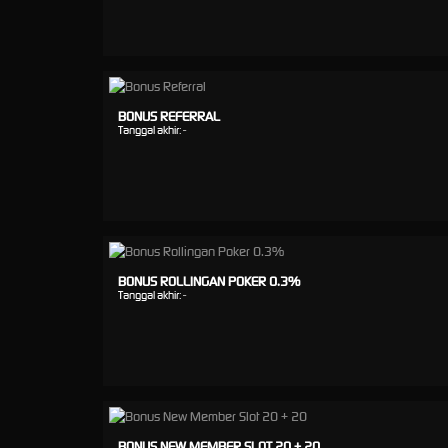
BONUS REFERRAL
Tanggal akhir:
-
BONUS ROLLINGAN POKER 0.3%
Tanggal akhir:
-
BONUS NEW MEMBER SLOT 20 + 20