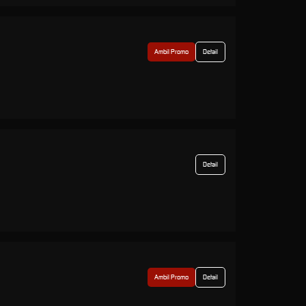
Ambil Promo
Detail
Detail
Ambil Promo
Detail