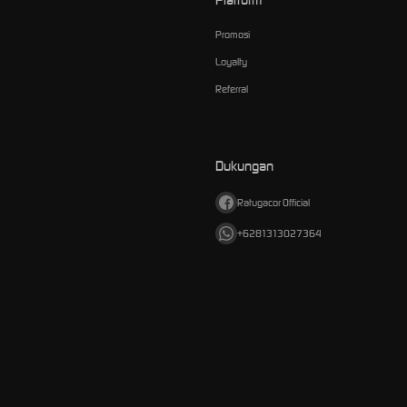
Promosi
Loyalty
Referral
Dukungan
Ratugacor Official
+6281313027364