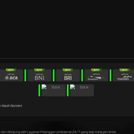
k dapat diproses
dan didukung oleh Layanan Pelanggan profesional 24/7 yang siap melayani Anda.