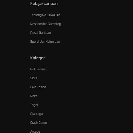
Kebijaksanaan
Tentang RATUGACOR
Responsible Gambling
Pusat Bantuan
Syarat dan Ketentuan
Kategori
Hot Games
Slots
Live Casino
Race
Togel
Olahraga
Crash Game
Arcade