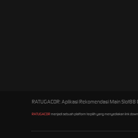
RATUGACOR: Aplikasi Rekomendasi Main Slot88
RATUGACOR
menjadi sebuah platform terpilih yang menyediakan link downl