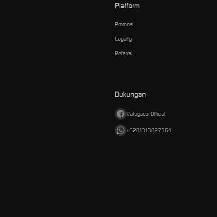
Platform
Promosi
Loyalty
Referral
Dukungan
Ratugacor Official
+6281313027364