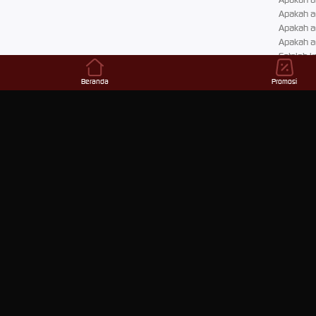
Apakah a
Apakah a
Apakah a
Setelah 
Jika anda
Beranda
Promosi
Apakah ar
Apakah be
Semakin 
dengan se
Gamblers
sesama pe
www.gam
Gambling 
www.gamb
BERJUDI
Bertaruh 
RATUGA
disediaka