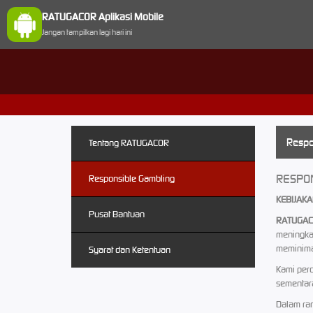
RATUGACOR Aplikasi Mobile
Jangan tampilkan lagi hari ini
Respo
Tentang RATUGACOR
RESPO
Responsible Gambling
KEBIJAK
Pusat Bantuan
RATUGA
meningka
meminimal
Syarat dan Ketentuan
Kami perc
sementara
Dalam ra