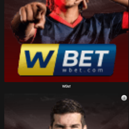
WBet
i