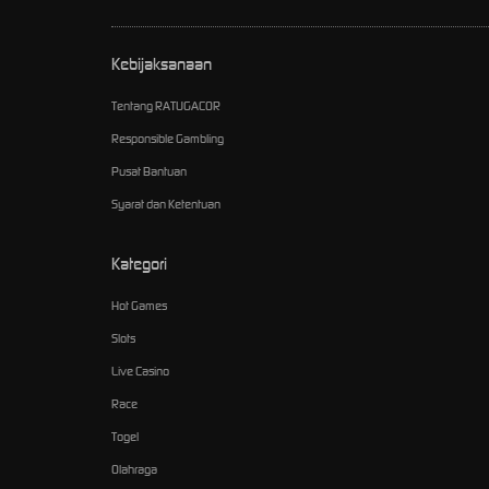
Kebijaksanaan
Tentang RATUGACOR
Responsible Gambling
Pusat Bantuan
Syarat dan Ketentuan
Kategori
Hot Games
Slots
Live Casino
Race
Togel
Olahraga