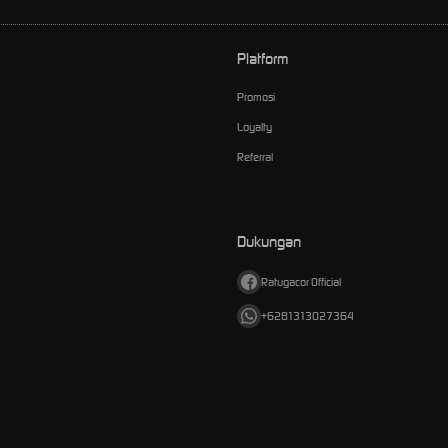
Platform
Promosi
Loyalty
Referral
Dukungan
Ratugacor Official
+6281313027364