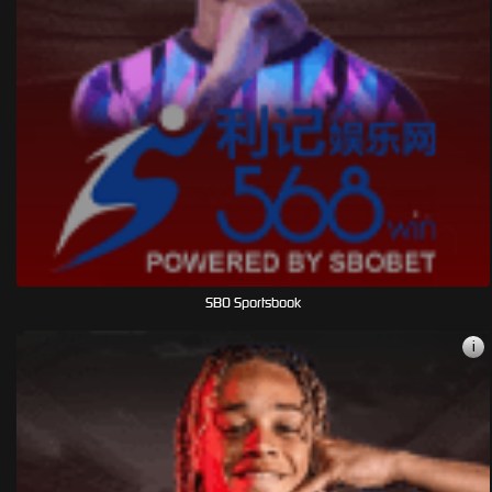
SBO Sportsbook
i