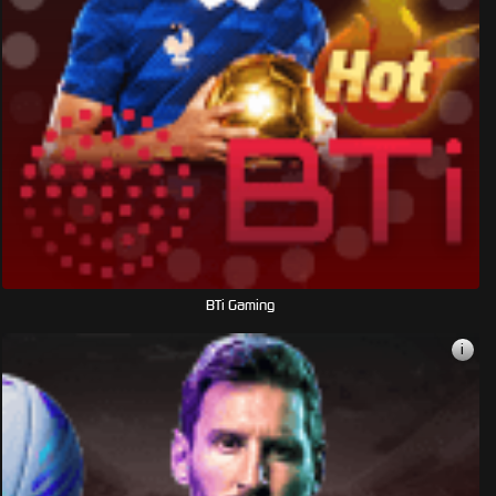
BTi Gaming
i