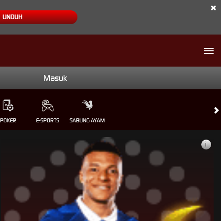
×
UNDUH
Masuk
POKER
E-SPORTS
SABUNG AYAM
i