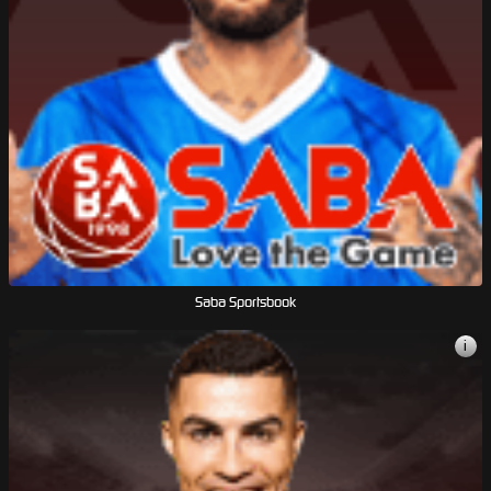
Saba Sportsbook
i