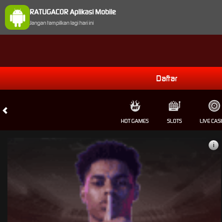
RATUGACOR Aplikasi Mobile
Jangan tampilkan lagi hari ini
Daftar
HOT GAMES
SLOTS
LIVE CAS
i