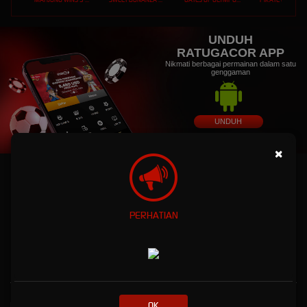
UNDUH
RATUGACOR APP
Nikmati berbagai permainan dalam satu
genggaman
UNDUH
PANDUAN INSTALASI
×
RATUGACOR: Aplikasi Rekomendasi Main Slot88 Gacor
Resmi Terbaru Gampang Menang
PERHATIAN
RATUGACOR
menjadi sebuah platform terpilih yang menyediakan link download aplikasi
yang menjadi rekomendasi tempat bermain slot88 gacor dengan tampilan responsif ringan
akses cepat dengan menggunakan link alternatif anti blokir.
OK
Kebijaksanaan
Platform