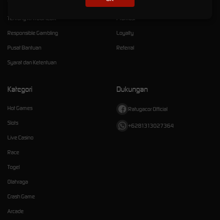
Tentang RATUGACOR
Promosi
Responsible Gambling
Loyalty
Pusat Bantuan
Referral
Syarat dan Ketentuan
Kategori
Dukungan
Hot Games
Ratugacor Official
Slots
+6281313027364
Live Casino
Race
Togel
Olahraga
Crash Game
Arcade