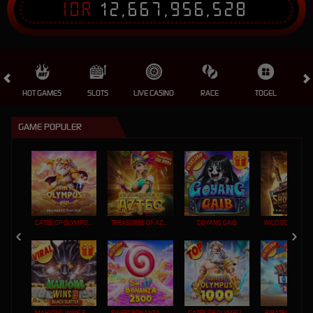
IDR
12,667,956,528
HOT GAMES
SLOTS
LIVE CASINO
RACE
TOGEL
OL
GAME POPULER
GATES OF OLYMPUS POP
TREASURES OF AZTEC
GOYANG GAIB
MAHJONG WINS 3 – BLACK SCATTER
SWEET BONANZA 2500
GATES OF OLYMPUS 1000
PIRATE QUEST 1