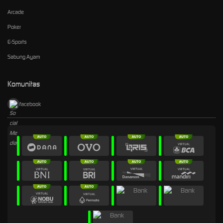
Arcade
Poker
E-Sports
Sabung Ayam
Komunitas
facebook