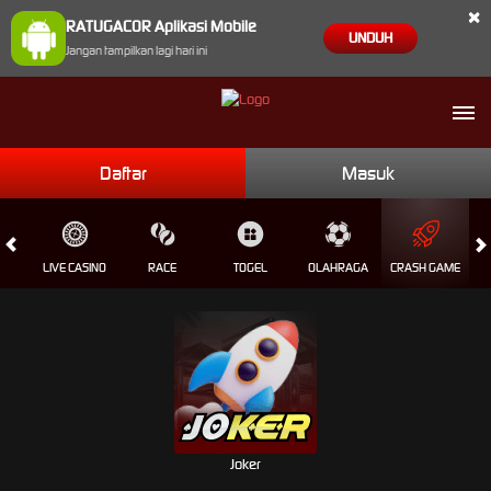
×
RATUGACOR Aplikasi Mobile
UNDUH
Jangan tampilkan lagi hari ini
Daftar
Masuk
S
LIVE CASINO
RACE
TOGEL
OLAHRAGA
CRASH GAME
Joker