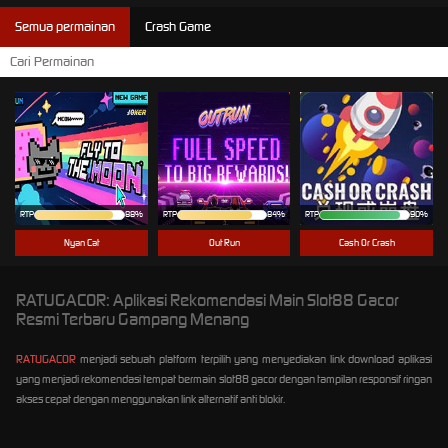
Semua permainan
Crash Game
RTP
88%
RTP
84%
RTP
90%
Nyan Cat
Out Run
Cash Or Crash
RATUGACOR: Aplikasi Rekomendasi Main Slot88 Gacor
Resmi Terbaru Gampang Menang
RATUGACOR
menjadi sebuah platform terpilih yang menyediakan link download aplikasi
yang menjadi rekomendasi tempat bermain slot88 gacor dengan tampilan responsif ringan
akses cepat dengan menggunakan link alternatif anti blokir.