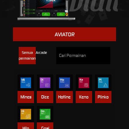
AVIATOR
Semua
Arcade
permainan
Mines
Dice
Hotline
Keno
Plinko
Hilo
Goal