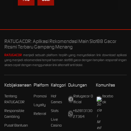
RATUGACOR: Aplikasi Rekomendasi Main Slot88 Gacor
Resmi Terbaru Gampang Menang
RATUGACOR
menjadi sebuah platform terpilih yang menyediakan link download aplikasi
yang menjadi rekomendasi tempat bermain slot88 gacor dengan tampilan responsif ringan
akses cepat dengan menggunakan link alternatif anti blokir.
Kebijaksanaan
Platform
Kategori
Dukungan
Komunitas
Tentang
Promosi
Hot
Ratugacor O
facebo
RATUGACOR
Games
fficial
ok
Loyalty
Responsible
Slots
+62813130
Referral
Gambling
27364
Live
Pusat Bantuan
Casino