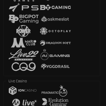
Live Casino