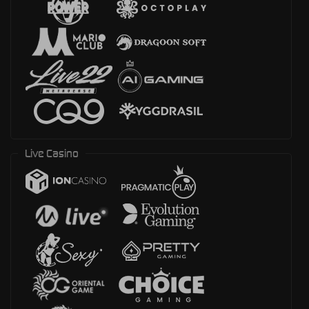
Live Casino