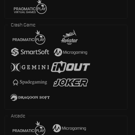
Crash Game
Arcade