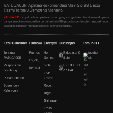
RATUGACOR: Aplikasi Rekomendasi Main Slot88 Gacor
Resmi Terbaru Gampang Menang
RATUGACOR
menjadi sebuah platform terpilih yang menyediakan link download aplikasi
yang menjadi rekomendasi tempat bermain slot88 gacor dengan tampilan responsif ringan
akses cepat dengan menggunakan link alternatif anti blokir.
Kebijaksanaan
Platform
Kategori
Dukungan
Komunitas
Tentang
Promosi
Hot
Ratugacor O
facebo
RATUGACOR
Games
fficial
ok
Loyalty
Responsible
Slots
+62813130
Referral
Gambling
27364
Live
Pusat Bantuan
Casino
Syarat dan
Race
Ketentuan
Togel
Olahraga
Crash