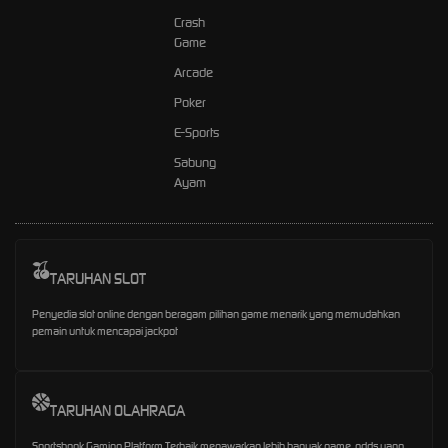
Crash
Game
Arcade
Poker
E-Sports
Sabung
Ayam
TARUHAN SLOT
Penyedia slot online dengan beragam pilihan game menarik yang memudahkan
pemain untuk mencapai jackpot
TARUHAN OLAHRAGA
Sportsbook Gaming Platform Terbaik menawarkan lebih banyak game, odds yang