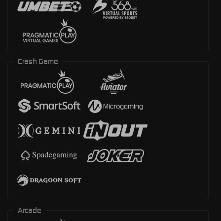
Crash Game
Arcade