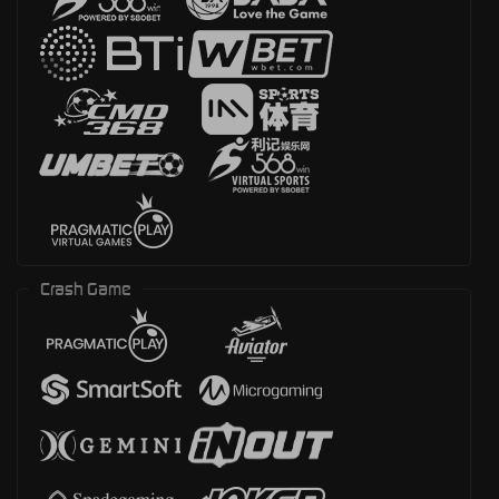
Crash Game