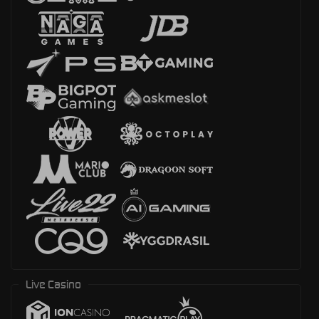
Live Casino