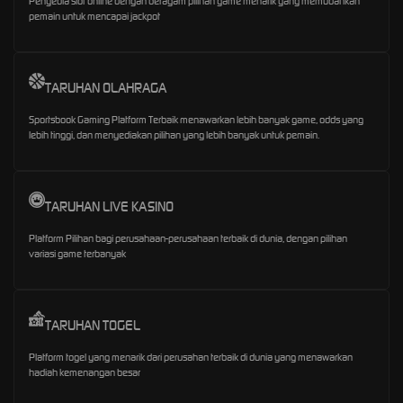
Penyedia slot online dengan beragam pilihan game menarik yang memudahkan
pemain untuk mencapai jackpot
TARUHAN OLAHRAGA
Sportsbook Gaming Platform Terbaik menawarkan lebih banyak game, odds yang
lebih tinggi, dan menyediakan pilihan yang lebih banyak untuk pemain.
TARUHAN LIVE KASINO
Platform Pilihan bagi perusahaan-perusahaan terbaik di dunia, dengan pilihan
variasi game terbanyak
TARUHAN TOGEL
Platform togel yang menarik dari perusahan terbaik di dunia yang menawarkan
hadiah kemenangan besar