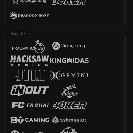
Arcade