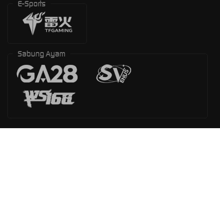
E-Sports
Sabung Ayam