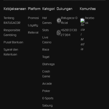
Kebijaksanaan
Platform
Kategori
Dukungan
Komunitas
Tentang
Promosi
Hot
Ratugacor O
facebo
RATUGACOR
Games
fficial
ok
Loyalty
Responsible
Slots
+62813130
Referral
Gambling
27364
Live
Pusat Bantuan
Casino
Syarat dan
Race
Ketentuan
Togel
Olahraga
Crash
Game
Arcade
Poker
E-Sports
Sabung