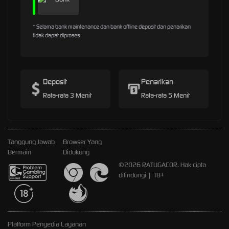
* Selama bank maintenance dan bank offline deposit dan penarikan
tidak dapat diproses
Deposit
Penarikan
Rata-rata 3 Menit
Rata-rata 5 Menit
Tanggung Jawab
Browser Yang
Bermain
Didukung
©2026 RATUGACOR. Hak cipta
dilindungi | 18+
Platform Penyedia Layanan