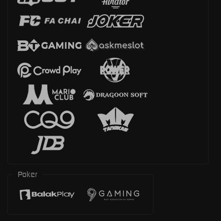
Poker