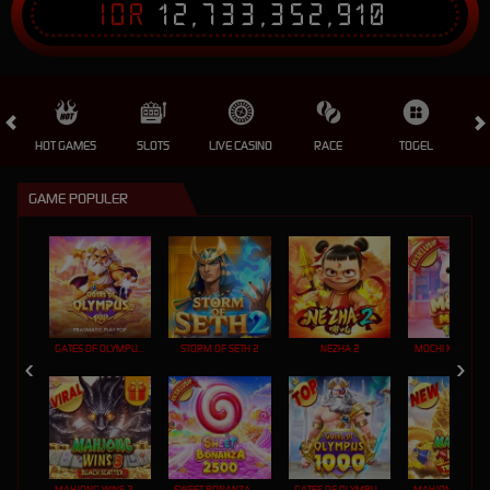
IDR
12,733,352,910
HOT GAMES
SLOTS
LIVE CASINO
RACE
TOGEL
OL
GAME POPULER
GATES OF OLYMPUS POP
STORM OF SETH 2
NEZHA 2
MOCHI MANIA 1
MAHJONG WINS 3 – BLACK SCATTER
SWEET BONANZA 2500
GATES OF OLYMPUS 1000