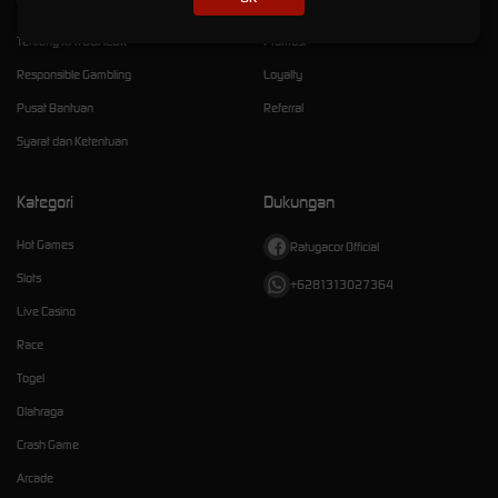
Tentang RATUGACOR
Promosi
Responsible Gambling
Loyalty
Pusat Bantuan
Referral
Syarat dan Ketentuan
Kategori
Dukungan
Hot Games
Ratugacor Official
Slots
+6281313027364
Live Casino
Race
Togel
Olahraga
Crash Game
Arcade